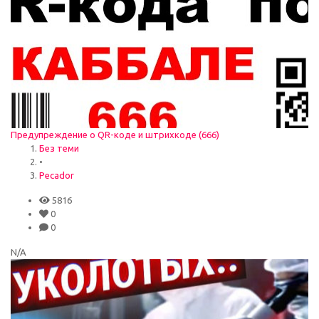
Предупреждение о QR-коде и штрихкоде (666)
Без теми
•
Pecador
5816
0
0
N/A