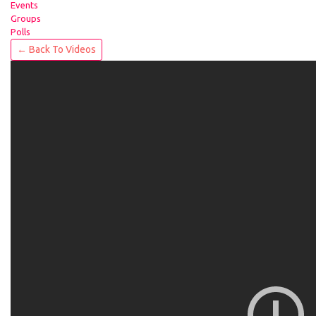
Events
Groups
Polls
← Back To Videos