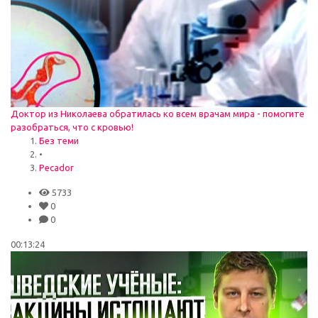
Доктор из Николаева обратилась ко всем врачам мира - помогите
разобраться, что с кровью!
Без теми
•
Pecador
5733
0
0
00:13:24