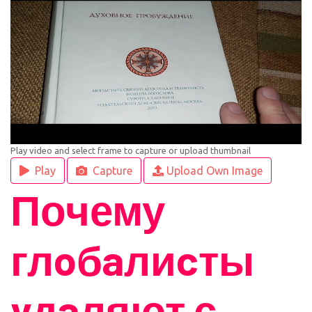
Play video and select frame to capture or upload thumbnail
Play
Capture
Upload Own Image
Почему
глoбaлиcты
yдaляют с