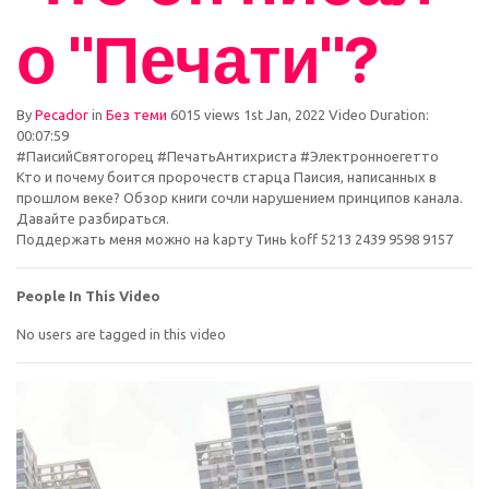
о "Печати"?
By
Pecador
in
Без теми
6015 views
1st Jan, 2022
Video Duration:
00:07:59
#ПаисийСвятогорец #ПечатьАнтихриста #Электронноегетто
Кто и почему боится пророчеств старца Паисия, написанных в
прошлом веке? Обзор книги сочли нарушением принципов канала.
Давайте разбираться.
Поддержать меня можно на kaрту Тинь koff 5213 2439 9598 9157
People In This Video
No users are tagged in this video