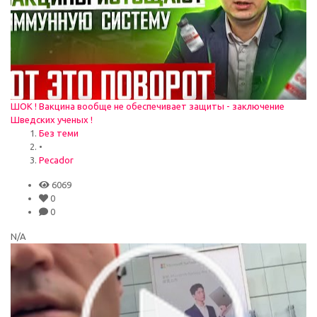
ШОК ! Вакцина вообще не обеспечивает защиты - заключение
Шведских ученых !
Без теми
•
Pecador
6069
0
0
N/A