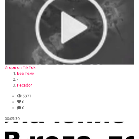
Игорь on TikTok
Без теми
•
Pecador
5377
0
0
00:05:30