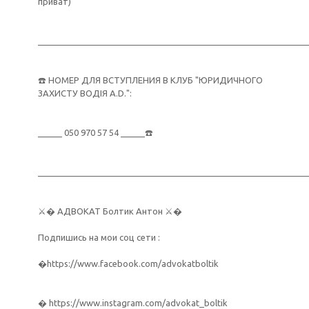
приват)
________________________________________________________
☎️ НОМЕР ДЛЯ ВСТУПЛЕНИЯ В КЛУБ "ЮРИДИЧНОГО
ЗАХИСТУ ВОДІЯ A.D.":
_____ 050 970 57 54 _____☎️
________________________________________________________
⚔️� АДВОКАТ Болтик Антон ⚔️�
Подпишись на мои соц сети :
�https://www.facebook.com/advokatboltik
� https://www.instagram.com/advokat_boltik