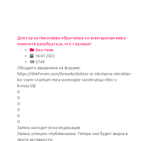
Доктор из Николаева обратилась ко всем врачам мира -
помогите разобраться, что с кровью!
Без теми
16.01.2022
5744
Обсудить увиденное на форуме:
https://dnkforum.com/threads/doktor-iz-nikolaeva-obratilas-
ko-vsem-vracham-mira-pomogite-razobratsja-chto-s-
krovju.58/
0
0
0
0
0
0
Запись находится на модерации
Запись успешно опубликована. Теперь она будет видна в
ленте активности.