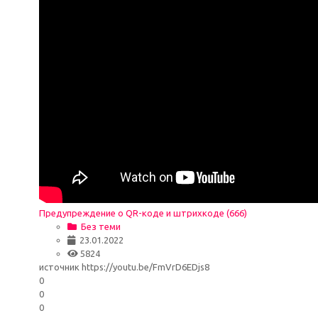
Предупреждение о QR-коде и штрихкоде (666)
Без теми
23.01.2022
5824
источник https://youtu.be/FmVrD6EDjs8
0
0
0