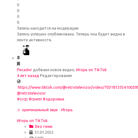
0
0
0
0
Запись находится на модерации
Запись успешно опубликована. Теперь она будет видна в
ленте активности.
Pecador
добваил новое видео,
Игорь on TikTok
4 лет назад
Редактирование
https://www.tiktok.com/@retrotelevizor/video/703181335410039
@retrotelevizor
#ссср
#грипп
#здоровье
♬ оригинальный звук - Игорь
Игорь on TikTok
Без теми
31.01.2022
5388