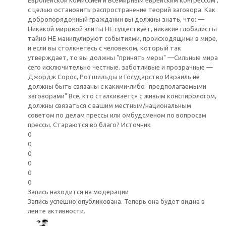
с целью остановить распространение теорий заговора. Как
добропорядочный гражданин вы должны знать, что: —
Никакой мировой элиты НЕ существует, никакие глобалисты
тайно НЕ манипулируют событиями, происходящими в мире,
и если вы столкнетесь с человеком, который так
утверждает, то вы должны "принять меры" —Сильные мира
сего исключительно честные. заботливые и прозрачные —
Джордж Сорос, Ротшильды и Государство Израиль не
должны быть связаны с какими-либо "предполагаемыми
заговорами" Все, кто сталкивается с живым конспирологом,
должны связаться с вашим местным/национальным
советом по делам прессы или омбудсменом по вопросам
прессы. Стараются во благо? Источник
0
0
0
0
0
0
Запись находится на модерации
Запись успешно опубликована. Теперь она будет видна в
ленте активности.