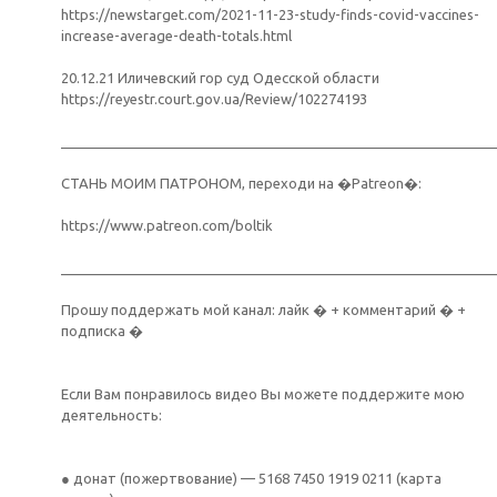
https://newstarget.com/2021-11-23-study-finds-covid-vaccines-
increase-average-death-totals.html
20.12.21 Иличевский гор суд Одесской области
https://reyestr.court.gov.ua/Review/102274193
________________________________________________________
СТАНЬ МОИМ ПАТРОНОМ, переходи на �Patreon�:
https://www.patreon.com/boltik
________________________________________________________
Прошу поддержать мой канал: лайк � + комментарий � +
подписка �
Если Вам понравилось видео Вы можете поддержите мою
деятельность:
● донат (пожертвование) — 5168 7450 1919 0211 (карта