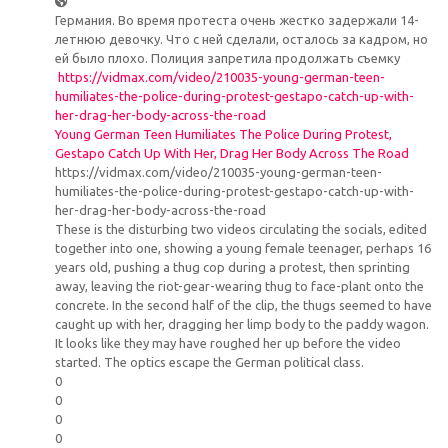
Германия. Во время протеста очень жестко задержали 14-
летнюю девочку. Что с ней сделали, осталось за кадром, но
ей было плохо. Полиция запретила продолжать съемку
https://vidmax.com/video/210035-young-german-teen-
humiliates-the-police-during-protest-gestapo-catch-up-with-
her-drag-her-body-across-the-road
Young German Teen Humiliates The Police During Protest,
Gestapo Catch Up With Her, Drag Her Body Across The Road
https://vidmax.com/video/210035-young-german-teen-
humiliates-the-police-during-protest-gestapo-catch-up-with-
her-drag-her-body-across-the-road
These is the disturbing two videos circulating the socials, edited
together into one, showing a young female teenager, perhaps 16
years old, pushing a thug cop during a protest, then sprinting
away, leaving the riot-gear-wearing thug to face-plant onto the
concrete. In the second half of the clip, the thugs seemed to have
caught up with her, dragging her limp body to the paddy wagon.
It looks like they may have roughed her up before the video
started. The optics escape the German political class.
0
0
0
0