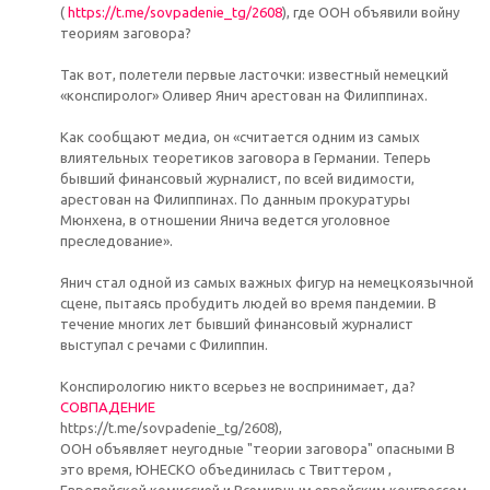
(
https://t.me/sovpadenie_tg/2608
), где ООН объявили войну
теориям заговора?
Так вот, полетели первые ласточки: известный немецкий
«конспиролог» Оливер Янич арестован на Филиппинах.
Как сообщают медиа, он «считается одним из самых
влиятельных теоретиков заговора в Германии. Теперь
бывший финансовый журналист, по всей видимости,
арестован на Филиппинах. По данным прокуратуры
Мюнхена, в отношении Янича ведется уголовное
преследование».
Янич стал одной из самых важных фигур на немецкоязычной
сцене, пытаясь пробудить людей во время пандемии. В
течение многих лет бывший финансовый журналист
выступал с речами с Филиппин.
Конспирологию никто всерьез не воспринимает, да?
СОВПАДЕНИЕ
https://t.me/sovpadenie_tg/2608),
​ООН объявляет неугодные "теории заговора" опасными В
это время, ЮНЕСКО объединилась с Твиттером ,
Европейской комиссией и Всемирным еврейским конгрессом ,