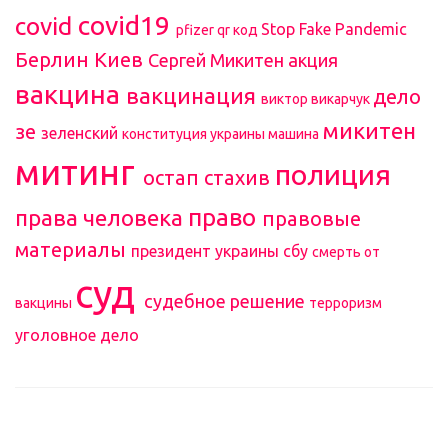
covid19
covid
Stop Fake Pandemic
pfizer
qr код
Берлин
Киев
Сергей Микитен
акция
вакцина
вакцинация
дело
виктор викарчук
микитен
зе
зеленский
конституция украины
машина
митинг
полиция
остап стахив
право
права человека
правовые
материалы
президент украины
сбу
смерть от
суд
судебное решение
вакцины
терроризм
уголовное дело