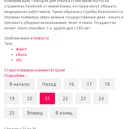
коммуникации. Поводом для обыска стали некие посты на
страничках Facebook от имени Елены, которые могут обижать
медецинских работников. Таким образом у Службы Безопасности
Украины появились сверх важные государственное дела - искать и
пресекать обидные высказывания. Чесит и хвала. Государство
может спать спокойно, т.к. других дел у СБУ нет.
Опубликовано в
Новости
Теги
фаист
обыск
сбу
Станьте первым комментатором!
Подробнее ...
В начало
Назад
16
17
18
19
20
21
22
23
24
25
Вперед
В конец
Страница 21 из 35