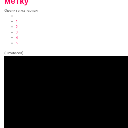
метку"
Оцените материал
1
2
3
4
5
(0 голосов)