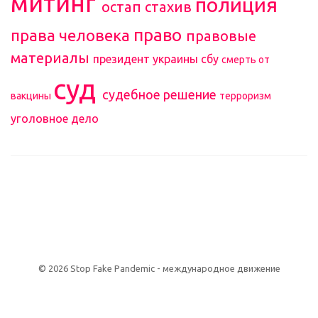
митинг
полиция
остап стахив
право
права человека
правовые
материалы
президент украины
сбу
смерть от
суд
судебное решение
вакцины
терроризм
уголовное дело
О сайте и условия использования
© 2026 Stop Fake Pandemic - международное движение
NVMe хостинг сайта на виртуальном сервере (
VDS / VPS
) Host for
NET