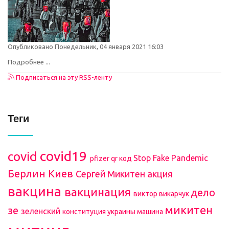
Опубликовано Понедельник, 04 января 2021 16:03
Подробнее ...
Подписаться на эту RSS-ленту
Теги
covid19
covid
Stop Fake Pandemic
pfizer
qr код
Берлин
Киев
Сергей Микитен
акция
вакцина
вакцинация
дело
виктор викарчук
микитен
зе
зеленский
конституция украины
машина