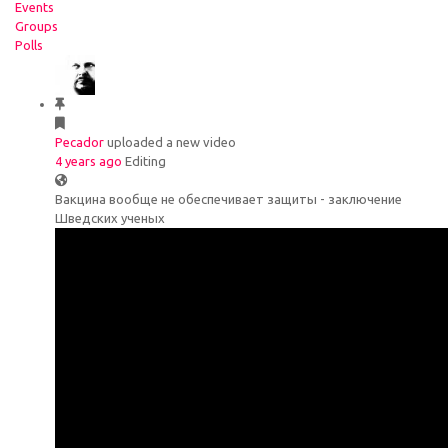
Events
Groups
Polls
Pecador
uploaded a new video
4 years ago
Editing
Вакцина вообще не обеспечивает защиты - заключение
Шведских ученых