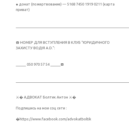
● донат (пожертвование) — 5168 7450 1919 0211 (карта
приват)
________________________________________________________
☎️ НОМЕР ДЛЯ ВСТУПЛЕНИЯ В КЛУБ "ЮРИДИЧНОГО
ЗАХИСТУ ВОДІЯ A.D.":
_____ 050 970 57 54 _____☎️
________________________________________________________
⚔️� АДВОКАТ Болтик Антон ⚔️�
Подпишись на мои соц сети :
�https://www.facebook.com/advokatboltik