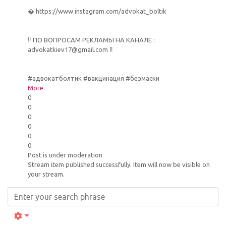
� https://www.instagram.com/advokat_boltik
‼️ ПО ВОПРОСАМ РЕКЛАМЫ НА КАНАЛЕ :
advokatkiev17@gmail.com ‼️
#адвокатболтик #вакцинация #безмаски
More
0
0
0
0
0
0
Post is under moderation
Stream item published successfully. Item will now be visible on
your stream.