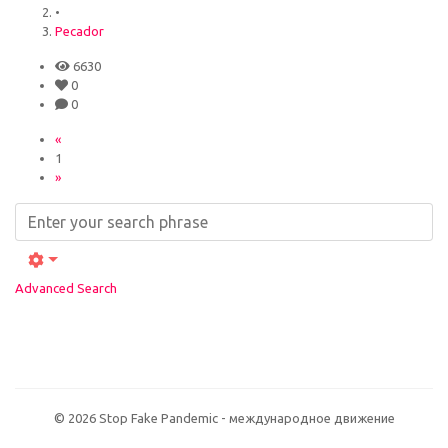
•
Pecador
6630
0
0
«
1
»
Advanced Search
© 2026 Stop Fake Pandemic - международное движение
NVMe хостинг сайта на виртуальном сервере (
VDS / VPS
) Host for