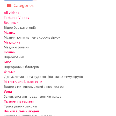
Categories
All Videos
Featured Videos
Без теми
Відео без категорій
Музика
Музичні кліпи на тему коронавірусу
Медицина
Медичні ролики
Новини
Відеоновини
Блог
Відеоролики блогерів
Фільми
Документальні та художні фільми на тему вірусів
Мітинги, акції, протести
Видео с митингов, акций и протестов
Уряд
Заяви, виступи представників уряду
Правові матеріали
Трактування законів
Вчинки вільний людей
Приклади життя вільних людей