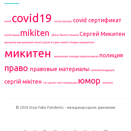
covid19
covid сертификат
covid
covid паспорт
mikiten
Сергей Микитен
covid юмор
pfizer
Ramin Imanov
вакцина
вакцинация
газета
дело зе
днк
майкл йедон
мариуполь
микитен
полиция
начальник поезда
парализовало
право
правовые материалы
самоликвидация
юмор
сергій мікітен
тв
туалет
чип
чипизация
япония
© 2026 Stop Fake Pandemic - международное движение
NVMe хостинг сайта на виртуальном сервере (
VDS / VPS
) Host for
NET