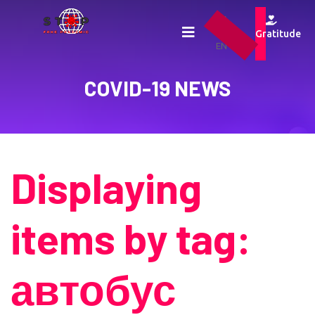
UA
RU
Gratitude
EN
COVID-19 NEWS
Displaying
items by tag:
автобус