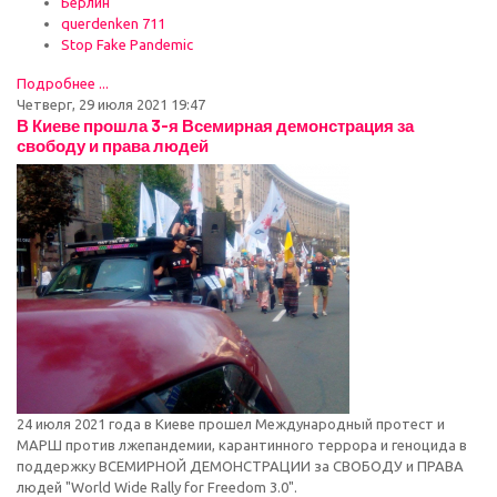
Берлин
querdenken 711
Stop Fake Pandemic
Подробнее ...
Четверг, 29 июля 2021 19:47
В Киеве прошла 3-я Всемирная демонстрация за
свободу и права людей
24 июля 2021 года в Киеве прошел Международный протест и
МАРШ против лжепандемии, карантинного террора и геноцида в
поддержку ВСЕМИРНОЙ ДЕМОНСТРАЦИИ за СВОБОДУ и ПРАВА
людей "World Wide Rally for Freedom 3.0".