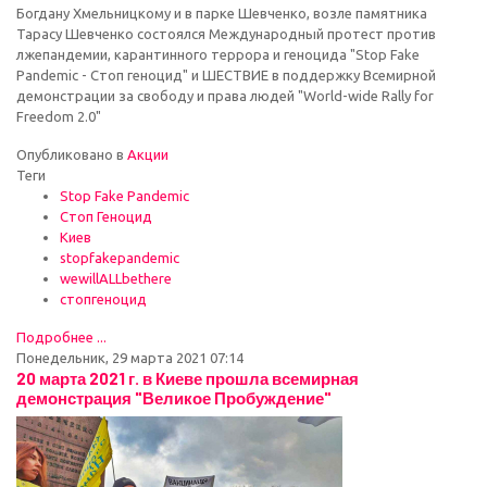
Богдану Хмельницкому и в парке Шевченко, возле памятника
Тарасу Шевченко состоялся Международный протест против
лжепандемии, карантинного террора и геноцида "Stop Fake
Pandemic - Стоп геноцид" и ШЕСТВИЕ в поддержку Всемирной
демонстрации за свободу и права людей "World-wide Rally for
Freedom 2.0"
Опубликовано в
Акции
Теги
Stop Fake Pandemic
Стоп Геноцид
Киев
stopfakepandemic
wewillALLbethere
стопгеноцид
Подробнее ...
Понедельник, 29 марта 2021 07:14
20 марта 2021 г. в Киеве прошла всемирная
демонстрация "Великое Пробуждение"