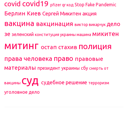
covid19
covid
Stop Fake Pandemic
pfizer
qr код
Берлин
Киев
Сергей Микитен
акция
вакцина
вакцинация
дело
виктор викарчук
микитен
зе
зеленский
конституция украины
машина
митинг
полиция
остап стахив
право
права человека
правовые
материалы
президент украины
сбу
смерть от
суд
судебное решение
вакцины
терроризм
уголовное дело