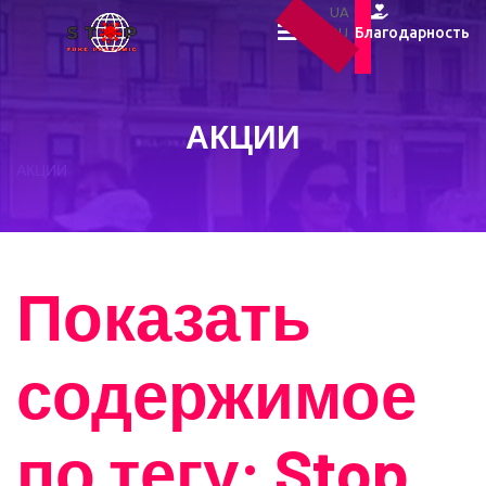
UA
Благодарность
RU
EN
АКЦИИ
АКЦИИ
Показать
содержимое
по тегу: Stop