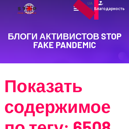
UA
Благодарность
RU
EN
БЛОГИ АКТИВИСТОВ STOP
FAKE PANDEMIC
Показать
содержимое
по тегу: 6508