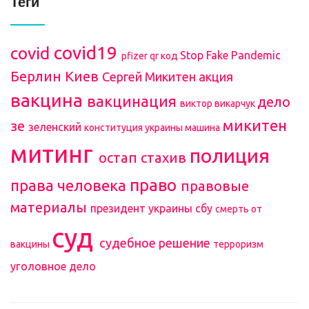
Теги
covid19
covid
Stop Fake Pandemic
pfizer
qr код
Берлин
Киев
Сергей Микитен
акция
вакцина
вакцинация
дело
виктор викарчук
микитен
зе
зеленский
конституция украины
машина
митинг
полиция
остап стахив
право
права человека
правовые
материалы
президент украины
сбу
смерть от
суд
судебное решение
вакцины
терроризм
уголовное дело