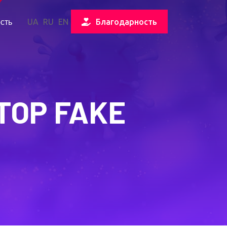
сть
UA
RU
EN
Благодарность
OP FAKE