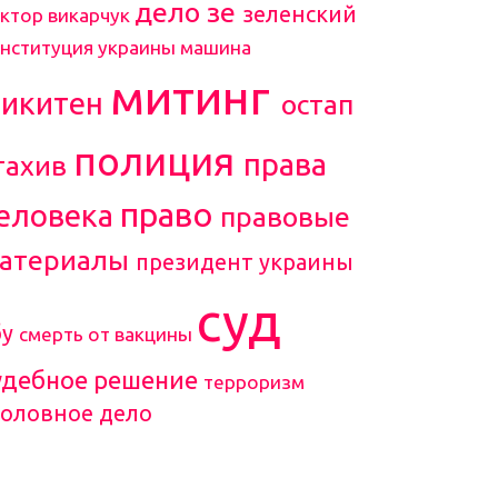
дело зе
зеленский
ктор викарчук
онституция украины
машина
митинг
икитен
остап
полиция
права
тахив
право
еловека
правовые
атериалы
президент украины
суд
бу
смерть от вакцины
удебное решение
терроризм
головное дело