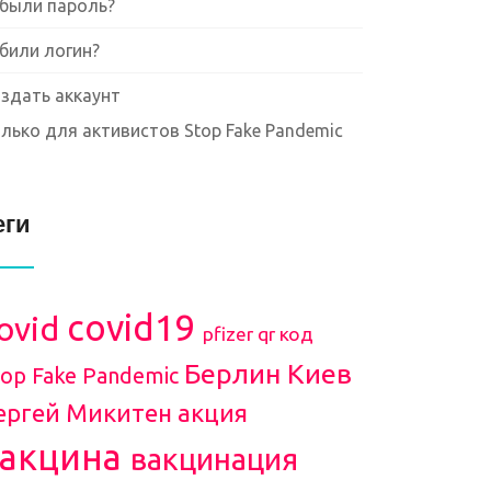
были пароль?
били логин?
здать аккаунт
лько для активистов Stop Fake Pandemic
еги
covid19
ovid
pfizer
qr код
Берлин
Киев
top Fake Pandemic
ергей Микитен
акция
вакцина
вакцинация