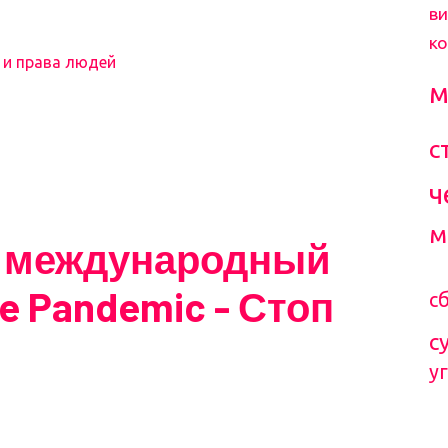
ви
к
 и права людей
м
с
ч
м
я международный
ke Pandemic - Стоп
с
с
у