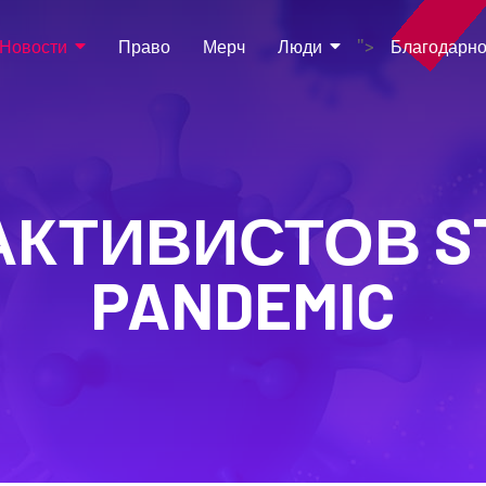
Новости
Право
Мерч
Люди
Благодарно
">
АКТИВИСТОВ ST
PANDEMIC