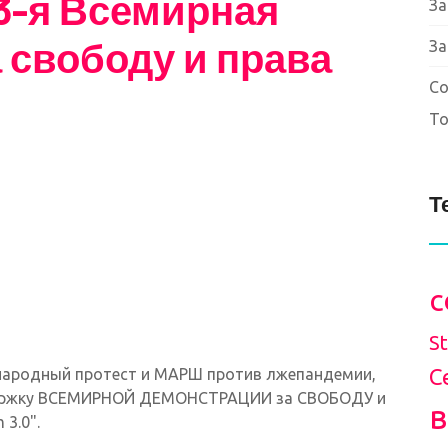
3-я Всемирная
За
 свободу и права
За
Со
То
Т
c
S
С
ународный протест и МАРШ против лжепандемии,
ддержку ВСЕМИРНОЙ ДЕМОНСТРАЦИИ за СВОБОДУ и
 3.0".