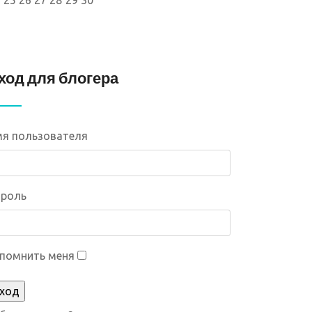
25
26
27
28
29
30
ход для блогера
я пользователя
роль
помнить меня