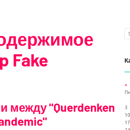
содержимое
op Fake
К
«
П
 между "Querdenken
3
10
Pandemic"
17