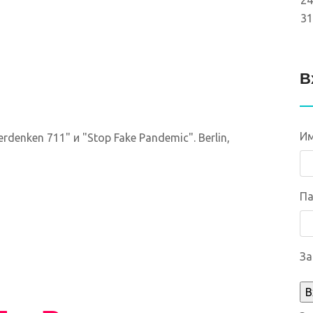
24
31
В
Им
nken 711" и "Stop Fake Pandemic". Berlin,
Па
За