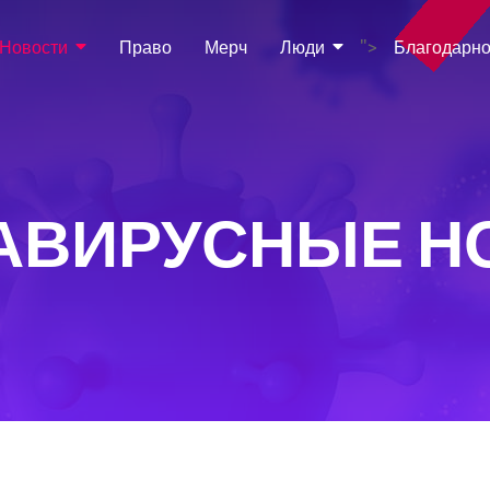
Новости
Право
Мерч
Люди
Благодарно
">
АВИРУСНЫЕ Н