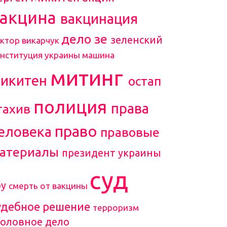
вакцина
вакцинация
дело зе
зеленский
ктор викарчук
онституция украины
машина
митинг
икитен
остап
полиция
права
тахив
право
еловека
правовые
атериалы
президент украины
суд
бу
смерть от вакцины
удебное решение
терроризм
головное дело