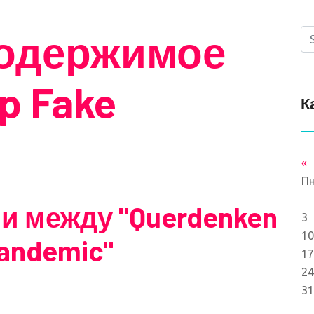
содержимое
op Fake
К
«
П
 между "Querdenken
3
10
Pandemic"
17
24
31