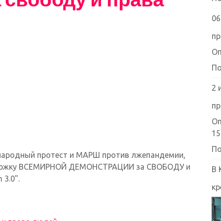
06
пр
Оп
По
2 
пр
Оп
15
По
ународный протест и МАРШ против лжепандемии,
ддержку ВСЕМИРНОЙ ДЕМОНСТРАЦИИ за СВОБОДУ и
В 
 3.0".
кр