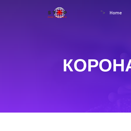
Home
">
КОРОН