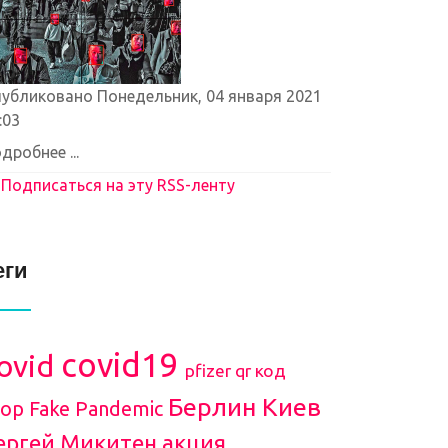
убликовано Понедельник, 04 января 2021
:03
дробнее ...
Подписаться на эту RSS-ленту
еги
covid19
ovid
pfizer
qr код
Берлин
Киев
top Fake Pandemic
ергей Микитен
акция