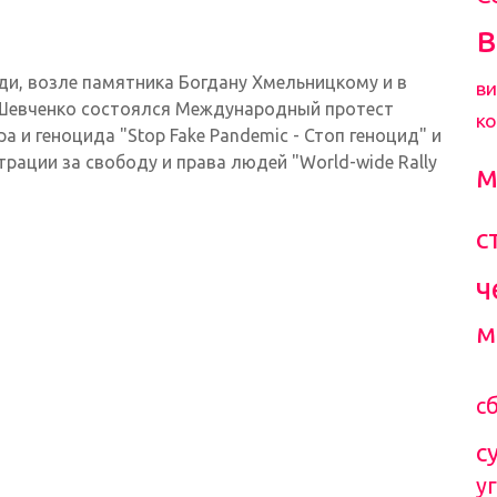
ди, возле памятника Богдану Хмельницкому и в
ви
 Шевченко состоялся Международный протест
к
 и геноцида "Stop Fake Pandemic - Стоп геноцид" и
ации за свободу и права людей "World-wide Rally
м
с
ч
м
с
с
у