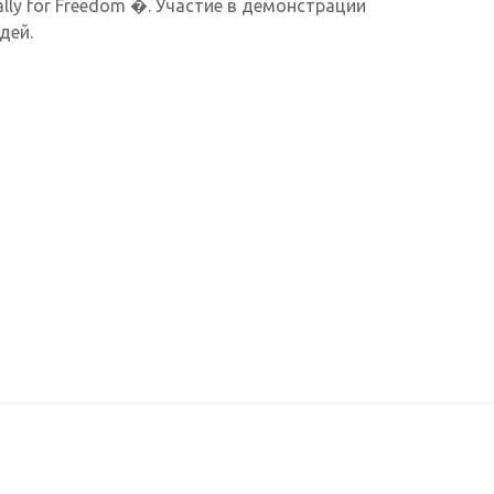
lly for Freedom �. Участие в демонстрации
дей.
NVMe хостинг сайта на ви