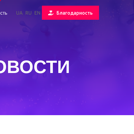
сть
UA
RU
EN
Благодарность
ОВОСТИ