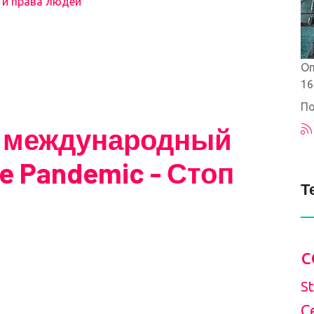
 и права людей
Оп
16
По
я международный
ke Pandemic - Стоп
Т
c
S
С