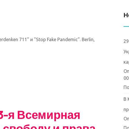
Н
nken 711" и "Stop Fake Pandemic". Berlin,
29
Ук
ка
Оп
00
По
В 
пр
3-я Всемирная
Оп
 свободу и права
По