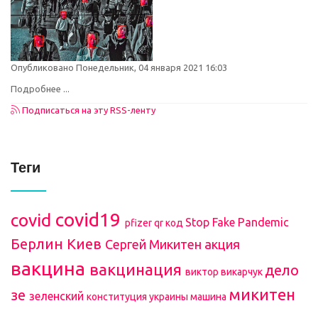
Опубликовано Понедельник, 04 января 2021 16:03
Подробнее ...
Подписаться на эту RSS-ленту
Теги
covid19
covid
Stop Fake Pandemic
pfizer
qr код
Берлин
Киев
Сергей Микитен
акция
вакцина
вакцинация
дело
виктор викарчук
микитен
зе
зеленский
конституция украины
машина