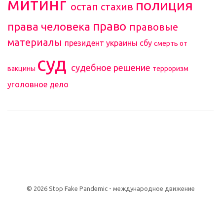
митинг
полиция
остап стахив
право
права человека
правовые
материалы
президент украины
сбу
смерть от
суд
судебное решение
вакцины
терроризм
уголовное дело
О сайте и условия использования
© 2026 Stop Fake Pandemic - международное движение
NVMe хостинг сайта на виртуальном сервере (
VDS / VPS
) Host for
NET