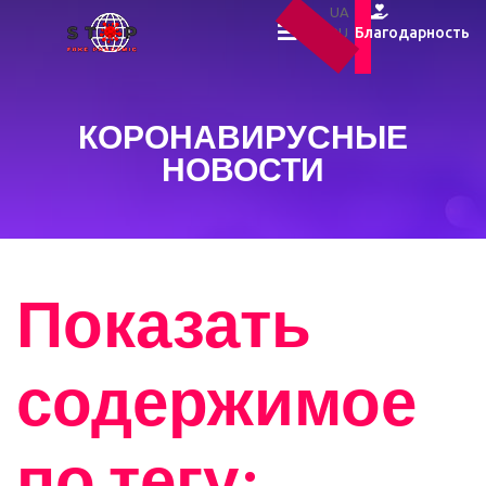
UA
Благодарность
RU
EN
КОРОНАВИРУСНЫЕ
НОВОСТИ
Показать
содержимое
по тегу: