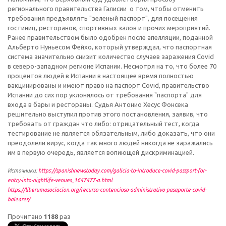
регионального правительства Галисии о том, чтобы отменить
требования предъявлять "зеленый паспорт", для посещения
гостиниц, ресторанов, спортивных залов и прочих мероприятий.
Ранее правительством было одобрен после апелляции, поданной
Альберто Нуньесом Фейхо, который утверждал, что паспортная
система значительно снизит количество случаев заражения Covid
в северо-западном регионе Испании. Несмотря на то, что более 70
процентов людей в Испании в настоящее время полностью
вакцинированы и имеют право на паспорт Covid, правительство
Испании до сих пор уклонялось от требования "паспорта" для
входа в бары и рестораны. Судья Антонио Хесус Фонсека
решительно выступил против этого постановления, заявив, что
требовать от граждан что либо: отрицательный тест, когда
тестирование не является обязательным, либо доказать, что они
преодолели вирус, когда так много людей никогда не заражались
им в первую очередь, является вопиющей дискриминацией.
Источники:
https://spanishnewstoday.com/galicia-to-introduce-covid-passport-for-
entry-into-nightlife-venues_1647477-a.html
https://liberumasociacion.org/recurso-contencioso-administrativo-pasaporte-covid-
baleares/
Прочитано
1188
раз