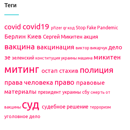
Теги
covid19
covid
Stop Fake Pandemic
pfizer
qr код
Берлин
Киев
Сергей Микитен
акция
вакцина
вакцинация
дело
виктор викарчук
микитен
зе
зеленский
конституция украины
машина
митинг
полиция
остап стахив
право
права человека
правовые
материалы
президент украины
сбу
смерть от
суд
судебное решение
вакцины
терроризм
уголовное дело