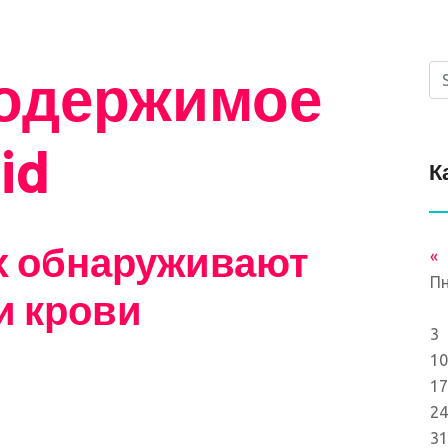
содержимое
id
К
х обнаруживают
«
П
и крови
3
10
17
24
31