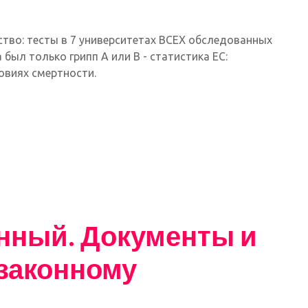
тво: тесты в 7 университетах ВСЕХ обследованных
 был только грипп A или B - статистика ЕС:
овиях смертности.
нный. Документы и
езаконному