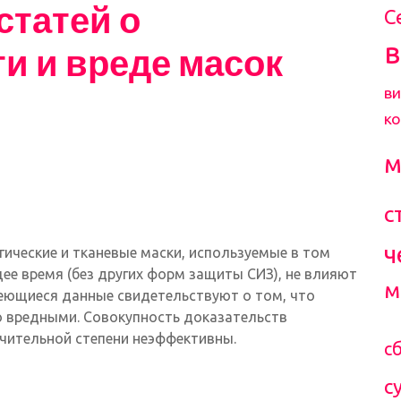
статей о
С
и и вреде масок
ви
к
м
с
ч
гические и тканевые маски, используемые в том
щее время (без других форм защиты СИЗ), не влияют
м
ющиеся данные свидетельствуют о том, что
о вредными.
Совокупность доказательств
начительной степени неэффективны.
с
с