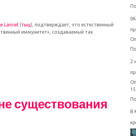
По
06
e Lancet
(
тыц
), подтверждает, что естественный
пр
сственный иммунитет», создаваемый так
Оп
По
2 
пр
Оп
15
 не существования
По
В 
кр