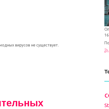
Оп
16
По
модных вирусов не существует.
Т
c
нительных
S