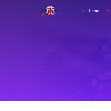
Home
Н
">
Медицина