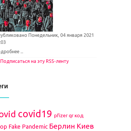
убликовано Понедельник, 04 января 2021
:03
дробнее ...
Подписаться на эту RSS-ленту
еги
covid19
ovid
pfizer
qr код
Берлин
Киев
top Fake Pandemic