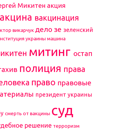
ергей Микитен
акция
вакцина
вакцинация
дело зе
зеленский
ктор викарчук
онституция украины
машина
митинг
икитен
остап
полиция
права
тахив
право
еловека
правовые
атериалы
президент украины
суд
бу
смерть от вакцины
удебное решение
терроризм