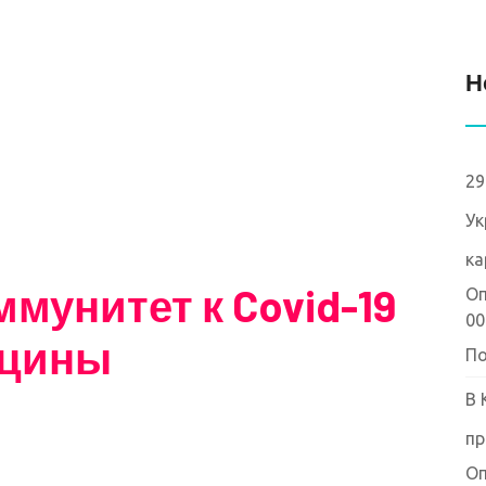
Н
29
Ук
ка
мунитет к Covid-19
Оп
00
кцины
По
В 
пр
Оп