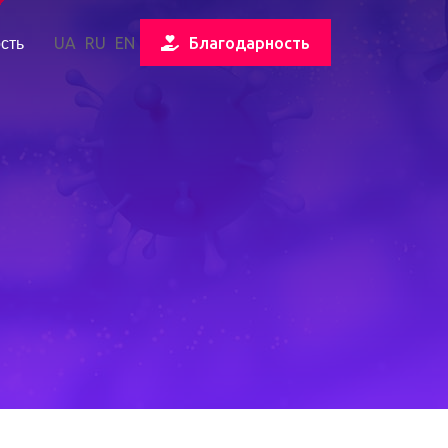
сть
UA
RU
EN
Благодарность