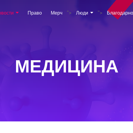
овости
Право
Мерч
Люди
Благодарно
">
">
МЕДИЦИНА