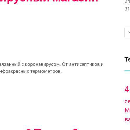
24
31
Т
вязанный с коронавирусом. От антисептиков и
инфракрасных термометров.
4
с
М
в