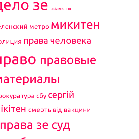
дело зе
звільнення
микитен
еленский
метро
права человека
олиция
право
правовые
материалы
сергій
рокуратура
сбу
ікітен
смерть від вакцини
справа зе
суд