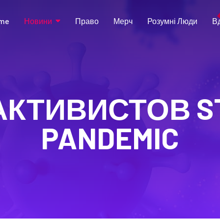
me
Новини
Право
Мерч
Розумні Люди
В
АКТИВИСТОВ ST
PANDEMIC