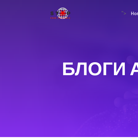
Ho
">
БЛОГИ 