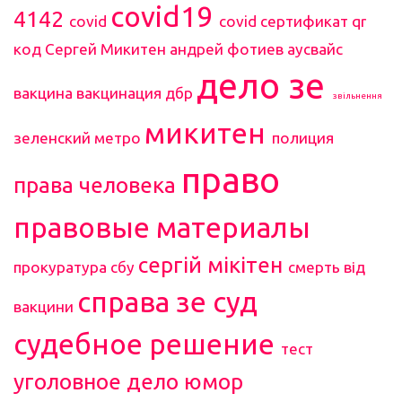
covid19
4142
covid
covid сертификат
qr
код
Сергей Микитен
андрей фотиев
аусвайс
дело зе
вакцина
вакцинация
дбр
звільнення
микитен
зеленский
метро
полиция
право
права человека
правовые материалы
сергій мікітен
прокуратура
сбу
смерть від
справа зе
суд
вакцини
судебное решение
тест
уголовное дело
юмор