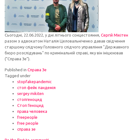
Сьогодні, 22.06.2022, у дні літнього сонцестояння,
Сергій Мікітен
разом з адвокатом Наталія Целовальніченко давав свідчення
старшому слідчому Головного слідчого управління "Державного
бюро розслідувань" по кримінальній справі, яку вiн ініцюював
("Справа Зе").
Published in
Справа Зе
Tagged under
stopfakepandemic
стоп фейк пандемія
sergey mikiten
стопгеноцид
Стоп Геноцид
права человека
freepeople
free people
справа зе