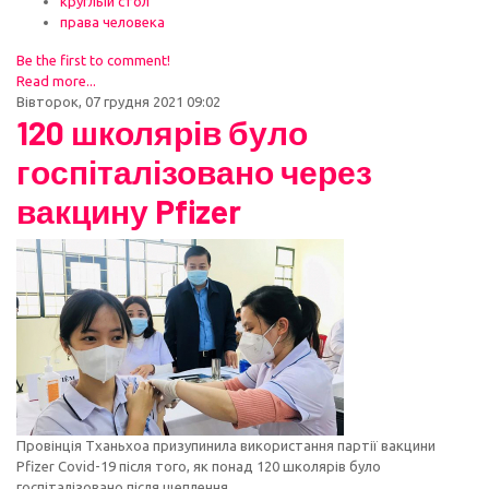
круглый стол
права человека
Be the first to comment!
Read more...
Вівторок, 07 грудня 2021 09:02
120 школярів було
госпіталізовано через
вакцину Pfizer
Провінція Тханьхоа призупинила використання партії вакцини
Pfizer Covid-19 після того, як понад 120 школярів було
госпіталізовано після щеплення.