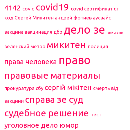
covid19
4142
covid
covid сертификат
qr
код
Сергей Микитен
андрей фотиев
аусвайс
дело зе
вакцина
вакцинация
дбр
звільнення
микитен
зеленский
метро
полиция
право
права человека
правовые материалы
сергій мікітен
прокуратура
сбу
смерть від
справа зе
суд
вакцини
судебное решение
тест
уголовное дело
юмор