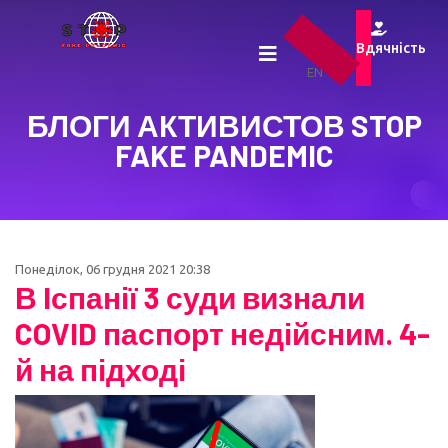
UA
Вдячність
RU
EN
БЛОГИ АКТИВИСТОВ STOP
FAKE PANDEMIC
Понеділок, 06 грудня 2021 20:38
В Іспанії 3 суди визнали
COVID паспорт недійсним. 4-
й на підході