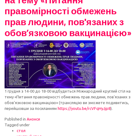
правомірності обмежень
прав людини, пов'язаних з
обов’язковою вакцинацією»
1 грудня з 14-00 до 18-00 відбудеться Міжнародний круглий стіл на
тему «Питання правомірності обмежень прав людини, пов'язаних з
обов’язковою вакцинацією» (трансляцію ви зможете подивитись,
перейшовши за посиланням
https://youtu.be/rcVFqHyJjp8
).
Published in
Анонси
Tagged under
стол