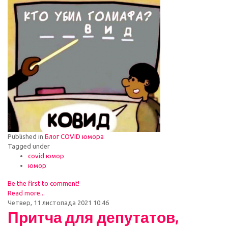
Published in
Блог COVID юмора
Tagged under
covid юмор
юмор
Be the first to comment!
Read more...
Четвер, 11 листопада 2021 10:46
Притча для депутатов,