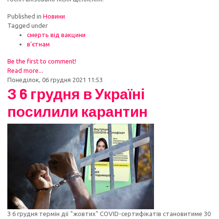
Published in
Новини
Tagged under
смерть від вакцини
в'єтнам
Be the first to comment!
Read more...
Понеділок, 06 грудня 2021 11:53
З 6 грудня в Україні
посилили карантин
З 6 грудня термін дії "жовтих" COVID-сертифікатів становитиме 30