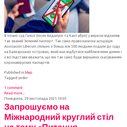
В Іспанії суд Галісії (після Андалусії та Кантабрії) у вересні відхилив
так званий Зелений паспорт. Так само правозахисна асоціація
Asociación Liberum спільно з більш ніж 500 людьми подали до суду
на Балеарських островах, який має відбутися найближчими днями і
є всі підстави вважати, що він так само буде вирішено скасуванням
коронавірусних паспартів.
Published in
Мир
Tagged under
1 comment
Read more...
Понеділок, 29 листопада 2021 10:03
Запрошуємо на
Міжнародний круглий стіл
на тему «Питання