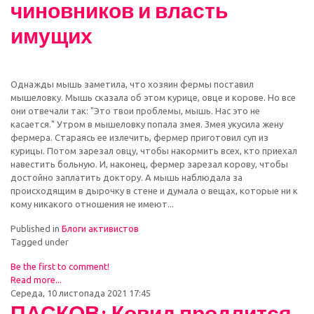
чиновников и власть
имущих
Однажды мышь заметила, что хозяин фермы поставил
мышеловку. Мышь сказала об этом курице, овце и корове. Но все
они отвечали так: "Это твои проблемы, мышь. Нас это не
касается." Утром в мышеловку попала змея. Змея укусила жену
фермера. Стараясь ее излечить, фермер приготовил суп из
курицы. Потом зарезал овцу, чтобы накормить всех, кто приехал
навестить больную. И, наконец, фермер зарезал корову, чтобы
достойно заплатить доктору. А мышь наблюдала за
происходящим в дырочку в стене и думала о вещах, которые ни к
кому никакого отношения не имеют...
Published in
Блоги активистов
Tagged under
Be the first to comment!
Read more...
Середа, 10 листопада 2021 17:45
ПАСКОВ: Ковид продлится