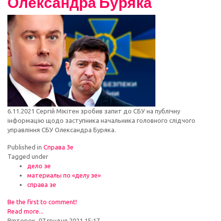
Олександра Буряка
6.11.2021 Сергій Мікітен зробив запит до СБУ на публічну
інформацію щодо заступника начальника головного слідчого
управління СБУ Олександра Буряка.
Published in
Справа Зе
Tagged under
дело зе
материалы по «делу зе»
справа зе
Be the first to comment!
Read more...
Вівторок, 07 грудня 2021 15:17