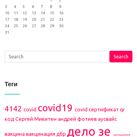
1
2
3
4
5
6
7
8
9
10
11
12
13
14
15
16
17
18
19
20
21
22
23
24
25
26
27
28
29
30
31
Search
Теги
covid19
4142
covid
covid сертификат
qr
код
Сергей Микитен
андрей фотиев
аусвайс
дело зе
вакцина
вакцинация
дбр
звільнення