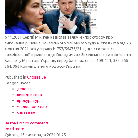
6.11.2021 Сергій Мікітен надіслав заяву Генпрокурору про
виконання рішення Печерського районного суду міста Києва від 29
жовтня 2021 року справу N 757/56473/21-к, що стосується
кримінальної справи щодо Володимира Зеленського та всіх членів
Кабінету Міністрів України, передбачених ст.ст. 109, 111, 382, ​​366,
364, 396 Кримінального кодексу України.
Published in
Справа Зе
Tagged under
дело зе
венедиктова
прокуратура
уголовное дело
справа зе
Be the first to comment!
Read more...
Субота, 13 листопада 2021 01:25