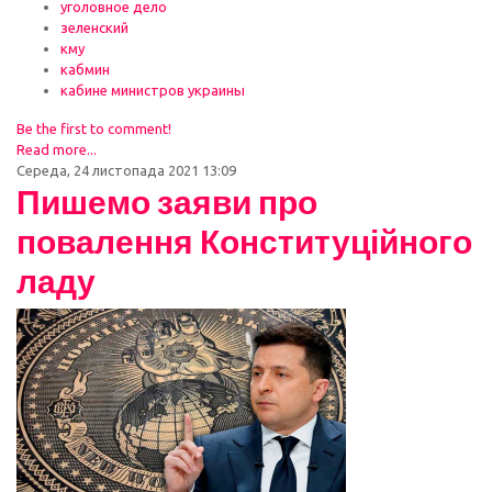
уголовное дело
зеленский
кму
кабмин
кабине министров украины
Be the first to comment!
Read more...
Середа, 24 листопада 2021 13:09
Пишемо заяви про
повалення Конституційного
ладу