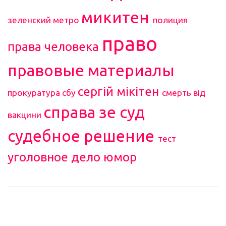
микитен
зеленский
метро
полиция
право
права человека
правовые материалы
сергій мікітен
прокуратура
сбу
смерть від
справа зе
суд
вакцини
судебное решение
тест
уголовное дело
юмор