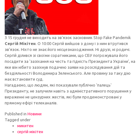
З 15 грудня не виходить на зв'язок засновник Stop Fake Pandemik
Сергій Мікітен
. О 10:00 Сергій вийшов з дому і з ним втрутився
зв’язок. Ніхто не знає його місцезнаходження. Ні друзі, ні родичі.
Сергій ділився зі своїми соратниками, що СБУ погрожувала його
посадити за 'зазіхання на честь та гідність Президента України', на
яке він нібито зазіхнув подачею заяви на розслідування дій та
бездіяльності Володимира Зеленського. Але провину за таку дію
має встановити суд.
Нагадаємо, що людям, які показували публічно 'палець'
Президенту, не залучили навіть з адміністративного порушення у
вираженні не цензурних жестів, які були продемонстровані у
прямому ефірі телеканалів.
Published in
Новини
Tagged under
микитен
сергій мікітен